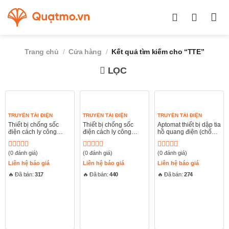
Chuyển
đến
nội
dung
Trang chủ
/
Cửa hàng
/
Kết quả tìm kiếm cho “TTE”
LỌC
TRUYỀN TẢI ĐIỆN
TRUYỀN TẢI ĐIỆN
TRUYỀN TẢI ĐIỆN
Thiết bị chống sốc
Thiết bị chống sốc
Aptomat thiết bị dập tia
điện cách ly công
điện cách ly công
hồ quang điện (chống
nghiệp TTE630-3P
nghiệp TTE250-3P
cháy nổ) TTE40-
HQ1PHN
(0 đánh giá)
(0 đánh giá)
(0 đánh giá)
Được
Được
Được
xếp
xếp
xếp
Liên hệ báo giá
Liên hệ báo giá
Liên hệ báo giá
hạng
hạng
hạng
🔥 Đã bán:
317
🔥 Đã bán:
440
🔥 Đã bán:
274
0
0
0
5
5
5
sao
sao
sao