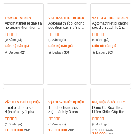
TRUYỀN TẢI ĐIỆN
VẬT TƯ & THIẾT BỊ ĐIỆN
VẬT TƯ & THIẾT BỊ ĐIỆN
Aptomat thiết bị dập tia
Aptomat thiết bị chống
Aptomat thiết bị chống
hồ quang điện thông
sốc điện cách ly 3 pha
sốc điện cách ly 1 pha
minh TTE-HQ
TTE-SAFE
TTE-SAFE
(0 đánh giá)
(0 đánh giá)
(0 đánh giá)
Được
Được
Được
xếp
xếp
xếp
Liên hệ báo giá
Liên hệ báo giá
Liên hệ báo giá
hạng
hạng
hạng
🔥 Đã bán:
424
🔥 Đã bán:
300
🔥 Đã bán:
203
0
0
0
5
5
5
sao
sao
sao
VẬT TƯ & THIẾT BỊ ĐIỆN
VẬT TƯ & THIẾT BỊ ĐIỆN
PHỤ KIỆN Ô TÔ, ELECTORNICS
Thiết bị chống sốc
Thiết bị chống sốc
Dụng Cụ Búa Thoát
điện cách ly 1 pha
điện cách ly 3 pha
Hiểm Khẩn Cấp tích
TTE-SAFE
TTE-SAFE
hợp đèn LED cho xe Ô
Tô Baseus Sharp Tool
(1 đánh giá)
(0 đánh giá)
Series Emergency
(0 đánh giá)
Được xếp
Được
Được
Hammer Pro (3 in 1)
hạng
5.00
5
xếp
xếp
11.900.000
12.900.000
376.000
VND
VND
VND
sao
hạng
Giá
hạng
Giá
289.000
VND