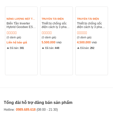
NĂNG LƯỢNG MẶT TRỜI
TRUYỀN TẢI ĐIỆN
TRUYỀN TẢI ĐIỆN
Biến Tần Inverter
Thiết bị chống sốc
Thiết bị chống sốc
Hybrid Goodwe ES
điện cách ly 3 pha
điện cách ly 3 pha
G2 5kW 6kW 1 Pha
6S100A-3P
6S63A-3P
(0 đánh giá)
(0 đánh giá)
(0 đánh giá)
Được
Được
Được
xếp
xếp
xếp
5.500.000
4.500.000
Liên hệ báo giá
VND
VND
hạng
hạng
hạng
🔥 Đã bán:
301
🔥 Đã bán:
448
🔥 Đã bán:
292
0
0
0
5
5
5
sao
sao
sao
Tổng đài hỗ trợ đăng bán sản phẩm
Hotline:
0989.689.618
(08:00 - 21:30)