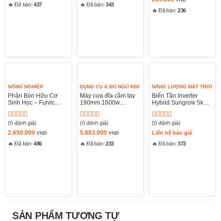
🔥 Đã bán:
437
🔥 Đã bán:
343
gốc
hiện
0
0
là:
🔥 Đã bán:
236
tại
5
5
376.000 VND.
là:
sao
sao
289.000 VND
HẾT HÀNG
NÔNG NGHIỆP
DỤNG CỤ & ĐỒ NGŨ KIM
NĂNG LƯỢNG MẶT TRỜI
Phân Bón Hữu Cơ
Máy cưa đĩa cầm tay
Biến Tần Inverter
Sinh Học – Fulvic
190mm 1600w
Hybrid Sungrow 5kW
Amin Nhập Khẩu
Stanley SC16
1 Pha SH5.0RS
Châu Âu
(0 đánh giá)
(0 đánh giá)
(0 đánh giá)
Được
Được
Được
xếp
xếp
xếp
2.650.000
5.683.000
Liên hệ báo giá
VND
VND
hạng
hạng
hạng
🔥 Đã bán:
486
🔥 Đã bán:
233
🔥 Đã bán:
373
0
0
0
5
5
5
sao
sao
sao
SẢN PHẨM TƯƠNG TỰ