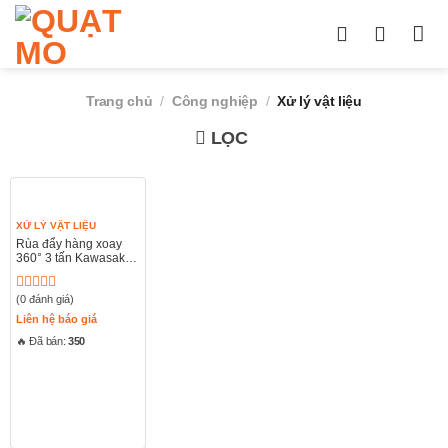
Chuyển
đến
nội
dung
Trang chủ
/
Công nghiệp
/
Xử lý vật liệu
LỌC
XỬ LÝ VẬT LIỆU
Rùa đẩy hàng xoay
360° 3 tấn Kawasaki
CRP-3
(0 đánh giá)
Được
xếp
Liên hệ báo giá
hạng
🔥 Đã bán:
350
0
5
sao