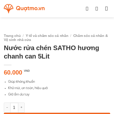
Chuyển
đến
nội
dung
Trang chủ
/
Y tế và chăm sóc cá nhân
/
Chăm sóc cá nhân &
Vệ sinh nhà cửa
Nước rửa chén SATHO hương
chanh can 5Lit
60.000
VND
Giúp kháng khuẩn
Khử mùi, an toàn, hiệu quả
Giữ ẩm da tay
Nước rửa chén SATHO hương chanh can 5Lit số lượng