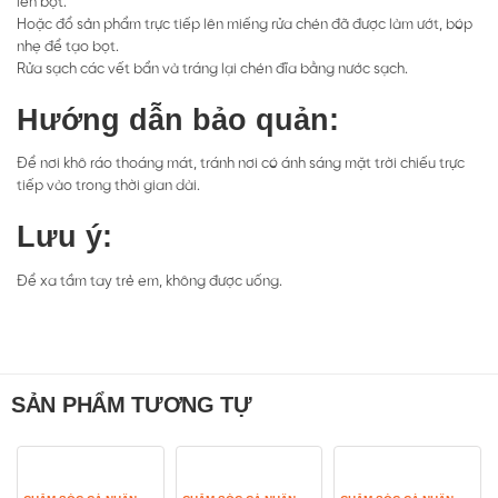
lên bọt.
Hoặc đổ sản phẩm trực tiếp lên miếng rửa chén đã được làm ướt, bóp
nhẹ để tạo bọt.
Rửa sạch các vết bẩn và tráng lại chén đĩa bằng nước sạch.
Hướng dẫn bảo quản:
Để nơi khô ráo thoáng mát, tránh nơi có ánh sáng mặt trời chiếu trực
tiếp vào trong thời gian dài.
Lưu ý:
Để xa tầm tay trẻ em, không được uống.
SẢN PHẨM TƯƠNG TỰ