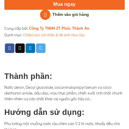
Mua ngay
Thêm vào giỏ hàng
Công Ty TNHH 2T Phúc Thành An
Cung cấp bởi:
Danh mục:
Chăm sóc cá nhân & Vệ sinh nhà cửa
Thành phần:
Nước deion, Decyl glucoside, cocamindopropyl betain và coco
diethanol amide, dầu dừa, màu thực phẩm, chiết xuất tinh chất chanh
thiên nhiên và các chất khác có nguồn gốc hữu cơ…
Hướng dẫn sử dụng:
Pha loãng một muỗng nước rửa chén vào 1/2 lít nước, khuấy đều cho