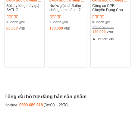
CHĂM SÓC CÁ NHÂN & VỆ SINH NHÀ CỬA
CHĂM SÓC CÁ NHÂN & VỆ SINH NHÀ CỬA
CHĂM SÓC CÁ NHÂN & VỆ SINH NHÀ CỬA
Bột tẩy lồng máy giặt
Nước giặt sả Satho
Công cụ CPR
SATHO
chống lem màu – 2.4
Chuyên Dụng Cho
lít
Người Lớn Và Trẻ Em
(0 đánh giá)
(0 đánh giá)
(0 đánh giá)
Được
Được
Được
xếp
xếp
xếp
60.000
130.000
230.000
VND
VND
VND
hạng
hạng
Giá
hạng
Giá
120.000
VND
gốc
hiện
0
0
0
là:
tại
216
🔥 Đã bán:
5
5
5
230.000 VND.
là:
sao
sao
sao
120.000 VND
Tổng đài hỗ trợ đăng bán sản phẩm
0989.689.618
Hotline:
(08:00 - 21:30)