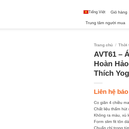
Tiếng Việt
Giỏ hàng
Trung tâm người mua
Trang chủ
/
Thời 
AVT61 – 
Hoàn Hảo
Thích Yo
Liên hệ báo
Co giãn 4 chiều m
Chất liệu thấm hút
Không ra màu, xù 
Form slim fit tôn d
Chuẩn chỉ trong t