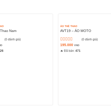
HAO
ÁO THỂ THAO
 Thao Nam
AVT19 – ÁO MOTO
(0 đánh giá)
(0 đánh giá)
Được
195.000
ND
VND
xếp
426
🔥 Đã bán:
471
hạng
0
5
sao