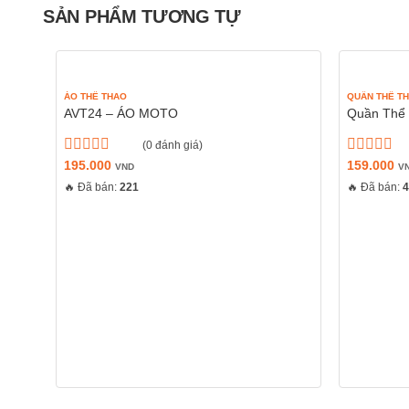
SẢN PHẨM TƯƠNG TỰ
ÁO THỂ THAO
QUẦN THỂ T
AVT24 – ÁO MOTO
Quần Thể
(0 đánh giá)
Được
195.000
Được
159.000
VND
V
xếp
xếp
🔥 Đã bán:
221
🔥 Đã bán:
hạng
hạng
0
0
5
5
sao
sao