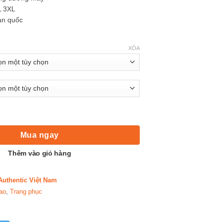
L 3XL
àn quốc
XÓA
Sự Lựa Chọn Hoàn Hảo Cho Phái Đẹp Yêu Thích Yoga số lượng
Mua ngay
Thêm vào giỏ hàng
Authentic Việt Nam
ao
,
Trang phục