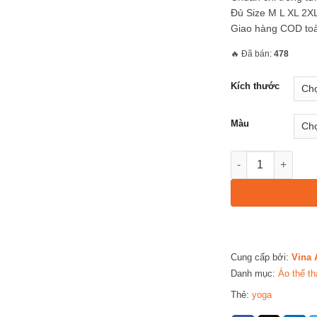
Đủ Size M L XL 2X
Giao hàng COD to
🔥 Đã bán:
478
Kích thước
Màu
AVT61 – Áo Yoga 
Cung cấp bởi:
Vina 
Danh mục:
Áo thể th
Thẻ:
yoga