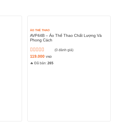
ÁO THỂ THAO
QUẦN 
AVP44B – Áo Thể Thao Chất Lượng Và
QVN 
Phong Cách
An T
(0 đánh giá)
Được
119.000
Đượ
180
VND
xếp
xếp
🔥 Đã bán:
265
🔥 Đã
hạng
hạng
0
0
5
5
sao
sao