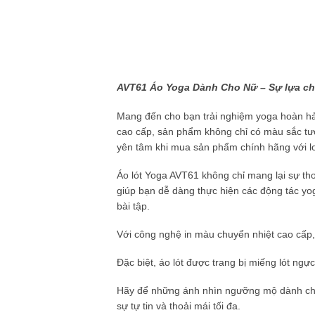
AVT61 Áo Yoga Dành Cho Nữ – Sự lựa ch
Mang đến cho bạn trải nghiệm yoga hoàn hảo
cao cấp, sản phẩm không chỉ có màu sắc tư
yên tâm khi mua sản phẩm chính hãng với lo
Áo lót Yoga AVT61 không chỉ mang lại sự th
giúp bạn dễ dàng thực hiện các động tác yog
bài tập.
Với công nghệ in màu chuyển nhiệt cao cấp, 
Đặc biệt, áo lót được trang bị miếng lót ngự
Hãy để những ánh nhìn ngưỡng mộ dành cho 
sự tự tin và thoải mái tối đa.