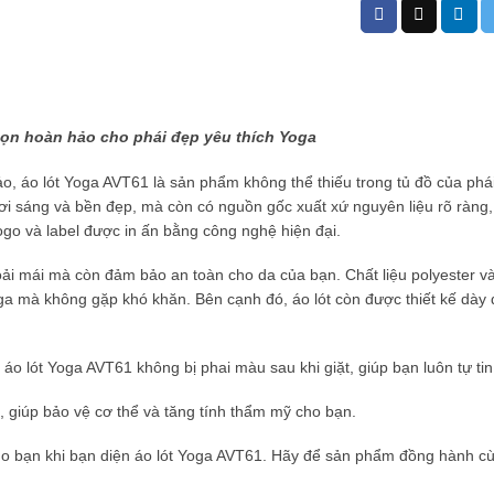
ọn hoàn hảo cho phái đẹp yêu thích Yoga
, áo lót Yoga AVT61 là sản phẩm không thể thiếu trong tủ đồ của phá
ơi sáng và bền đẹp, mà còn có nguồn gốc xuất xứ nguyên liệu rõ ràng
go và label được in ấn bằng công nghệ hiện đại.
oải mái mà còn đảm bảo an toàn cho da của bạn. Chất liệu polyester và
a mà không gặp khó khăn. Bên cạnh đó, áo lót còn được thiết kế dày d
áo lót Yoga AVT61 không bị phai màu sau khi giặt, giúp bạn luôn tự tin
c, giúp bảo vệ cơ thể và tăng tính thẩm mỹ cho bạn.
bạn khi bạn diện áo lót Yoga AVT61. Hãy để sản phẩm đồng hành cùn