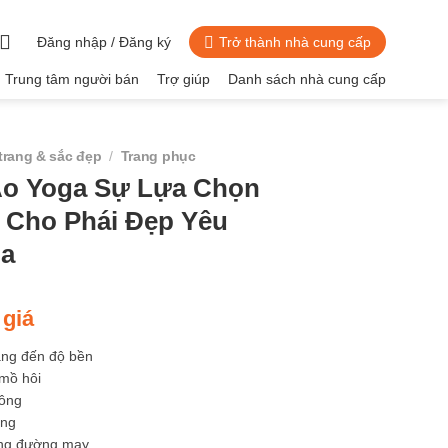
Đăng nhập / Đăng ký
Trở thành nhà cung cấp
Trung tâm người bán
Trợ giúp
Danh sách nhà cung cấp
trang & sắc đẹp
/
Trang phục
Áo Yoga Sự Lựa Chọn
 Cho Phái Đẹp Yêu
ga
 giá
ang đến độ bền
 mồ hôi
lông
áng
ừng đường may