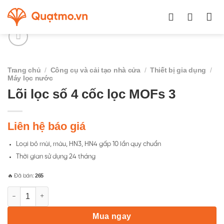
Chuyển
đến
nội
dung
Trang chủ
/
Công cụ và cải tạo nhà cửa
/
Thiết bị gia dụng
/
Máy lọc nước
Lõi lọc số 4 cốc lọc MOFs 3
Liên hệ báo giá
Loại bỏ mùi, màu, HN3, HN4 gấp 10 lần quy chuẩn
Thời gian sử dụng 24 tháng
265
🔥 Đã bán:
Lõi lọc số 4 cốc lọc MOFs 3 số lượng
Mua ngay