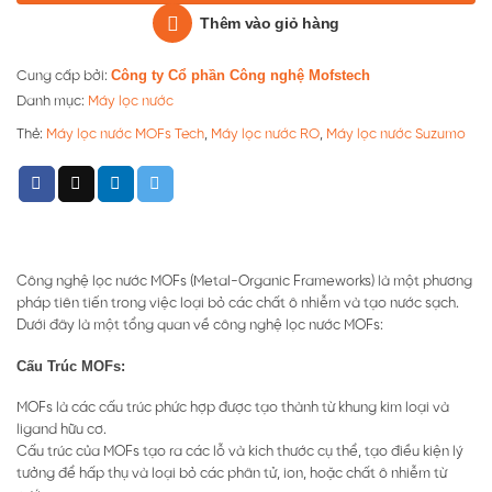
Thêm vào giỏ hàng
Công ty Cổ phần Công nghệ Mofstech
Cung cấp bởi:
Danh mục:
Máy lọc nước
Thẻ:
Máy lọc nước MOFs Tech
,
Máy lọc nước RO
,
Máy lọc nước Suzumo
Công nghệ lọc nước MOFs (Metal-Organic Frameworks) là một phương
pháp tiên tiến trong việc loại bỏ các chất ô nhiễm và tạo nước sạch.
Dưới đây là một tổng quan về công nghệ lọc nước MOFs:
Cấu Trúc MOFs:
MOFs là các cấu trúc phức hợp được tạo thành từ khung kim loại và
ligand hữu cơ.
Cấu trúc của MOFs tạo ra các lỗ và kích thước cụ thể, tạo điều kiện lý
tưởng để hấp thụ và loại bỏ các phân tử, ion, hoặc chất ô nhiễm từ