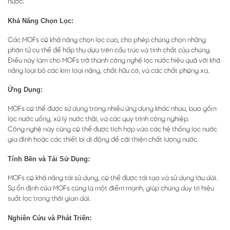
nước.
Khả Năng Chọn Lọc:
Các MOFs có khả năng chọn lọc cao, cho phép chúng chọn những
phân tử cụ thể để hấp thụ dựa trên cấu trúc và tính chất của chúng.
Điều này làm cho MOFs trở thành công nghệ lọc nước hiệu quả với khả
năng loại bỏ các kim loại nặng, chất hữu cơ, và các chất phóng xạ.
Ứng Dụng:
MOFs có thể được sử dụng trong nhiều ứng dụng khác nhau, bao gồm
lọc nước uống, xử lý nước thải, và các quy trình công nghiệp.
Công nghệ này cũng có thể được tích hợp vào các hệ thống lọc nước
gia đình hoặc các thiết bị di động để cải thiện chất lượng nước.
Tính Bền và Tái Sử Dụng:
MOFs có khả năng tái sử dụng, có thể được tái tạo và sử dụng lâu dài.
Sự ổn định của MOFs cũng là một điểm mạnh, giúp chúng duy trì hiệu
suất lọc trong thời gian dài.
Nghiên Cứu và Phát Triển: