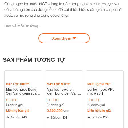
Công nghệ lọc nước MOFs đang là đối tượng nghiên cứu tích cực, và
các nhà nghiên cứu đang nỗ lực để cải thiện hiệu suất, giảm chi phí sản
xuất, và mở rộng ứng dụng của chúng.
Bảo vệ Môi Trường:
MOFs có thể đóng góp vào nỗ lực bảo vệ môi trường bằng cách giảm
Xem thêm
lượng chất ô nhiễm trong nước, giảm thiểu sự sử dụng các chất hóa
học độc hại và tạo nước sạch một cách hiệu quả.
SẢN PHẨM TƯƠNG TỰ
MÁY LỌC NƯỚC
MÁY LỌC NƯỚC
MÁY LỌC NƯỚC
Máy lọc nước Bông
Máy lọc nước ion
Lõi lọc nước PP5
Sen Vàng công suất
kiềm Bông Sen Vàng
micro số 1
1000l/h
(BSV-K04)
(0 đánh giá)
(0 đánh giá)
(0 đánh giá)
Được
Được
Được
xếp
xếp
xếp
Liên hệ báo giá
9.800.000
Liên hệ báo giá
VND
hạng
hạng
hạng
446
255
🔥 Đã bán:
239
🔥 Đã bán:
0
0
🔥 Đã bán:
0
5
5
5
sao
sao
sao