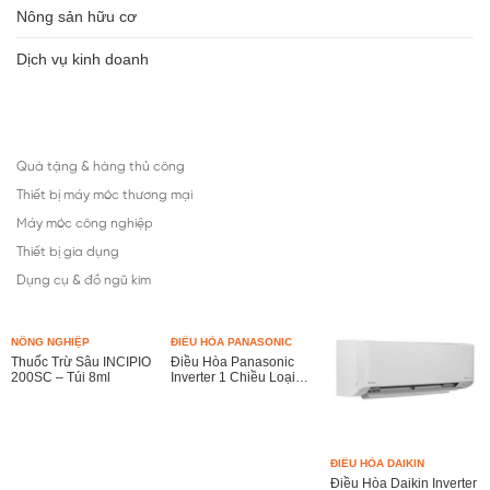
Nông sản hữu cơ
Dịch vụ kinh doanh
Quà tặng & hàng thủ công
Thiết bị máy móc thương mại
Máy móc công nghiệp
Thiết bị gia dụng
Dụng cụ & đồ ngũ kim
NÔNG NGHIỆP
ĐIỀU HÒA PANASONIC
Thuốc Trừ Sâu INCIPIO
Điều Hòa Panasonic
200SC – Túi 8ml
Inverter 1 Chiều Loại
Tiêu Chuẩn
21.000BTU/H – Model:
CU/CS-XPU24XKH-8
ĐIỀU HÒA DAIKIN
Điều Hòa Daikin Inverter