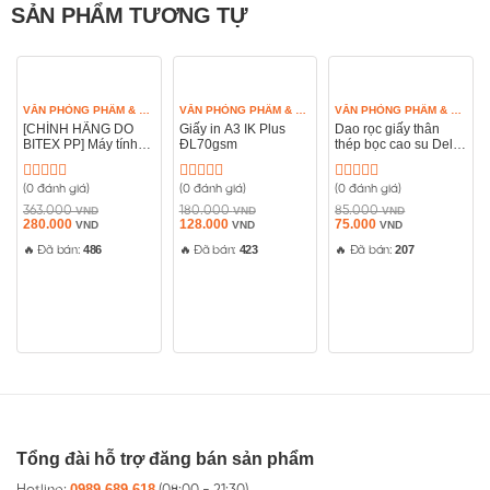
SẢN PHẨM TƯƠNG TỰ
VĂN PHÒNG PHẨM & ĐỒ DÙNG HỌC TẬP
VĂN PHÒNG PHẨM & ĐỒ DÙNG HỌC TẬP
VĂN PHÒNG PHẨM & ĐỒ DÙNG HỌC TẬP
[CHÍNH HÃNG DO
Giấy in A3 IK Plus
Dao rọc giấy thân
BITEX PP] Máy tính
ĐL70gsm
thép bọc cao su Deli
Casio AX-120B hiển
2057
thị 12 số
(0 đánh giá)
(0 đánh giá)
(0 đánh giá)
Được
Được
Được
xếp
xếp
xếp
363.000
180.000
85.000
VND
VND
VND
Giá
hạng
Giá
Giá
hạng
Giá
Giá
hạng
Giá
280.000
128.000
75.000
VND
VND
VND
gốc
hiện
gốc
hiện
gốc
hiện
0
0
0
là:
tại
là:
tại
là:
tại
486
423
207
🔥 Đã bán:
🔥 Đã bán:
🔥 Đã bán:
5
5
5
363.000 VND.
là:
180.000 VND.
là:
85.000 VND.
là:
sao
sao
sao
280.000 VND.
128.000 VND.
75.000 VND.
Tổng đài hỗ trợ đăng bán sản phẩm
0989.689.618