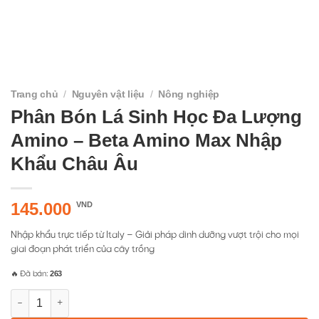
Trang chủ
/
Nguyên vật liệu
/
Nông nghiệp
Phân Bón Lá Sinh Học Đa Lượng
Amino – Beta Amino Max Nhập
Khẩu Châu Âu
145.000
VND
Nhập khẩu trực tiếp từ Italy – Giải pháp dinh dưỡng vượt trội cho mọi
giai đoạn phát triển của cây trồng
263
🔥 Đã bán:
Phân Bón Lá Sinh Học Đa Lượng Amino - Beta Amino Max Nhậ