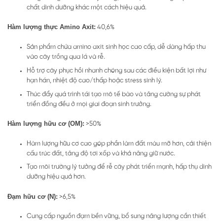
chất dinh dưỡng khác một cách hiệu quả.
Hàm lượng thực Amino Axit:
40,6%
Sản phẩm chứa amino axit sinh học cao cấp, dễ dàng hấp thu
vào cây trồng qua lá và rễ.
Hỗ trợ cây phục hồi nhanh chóng sau các điều kiện bất lợi như
hạn hán, nhiệt độ cao/thấp hoặc stress sinh lý.
Thúc đẩy quá trình tái tạo mô tế bào và tăng cường sự phát
triển đồng đều ở mọi giai đoạn sinh trưởng.
Hàm lượng hữu cơ (OM):
>50%
Hàm lượng hữu cơ cao góp phần làm đất màu mỡ hơn, cải thiện
cấu trúc đất, tăng độ tơi xốp và khả năng giữ nước.
Tạo môi trường lý tưởng để rễ cây phát triển mạnh, hấp thụ dinh
dưỡng hiệu quả hơn.
Đạm hữu cơ (N):
>6,5%
Cung cấp nguồn đạm bền vững, bổ sung năng lượng cần thiết