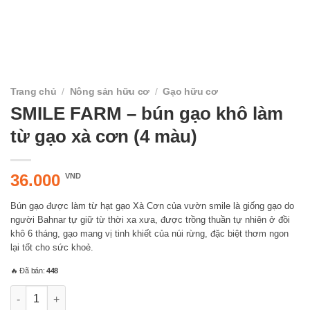
Trang chủ
/
Nông sản hữu cơ
/
Gạo hữu cơ
SMILE FARM – bún gạo khô làm
từ gạo xà cơn (4 màu)
36.000
VND
Bún gạo được làm từ hạt gạo Xà Cơn của vườn smile là giống gạo do
người Bahnar tự giữ từ thời xa xưa, được trồng thuần tự nhiên ở đồi
khô 6 tháng, gạo mang vị tinh khiết của núi rừng, đặc biệt thơm ngon
lại tốt cho sức khoẻ.
🔥 Đã bán:
448
SMILE FARM - bún gạo khô làm từ gạo xà cơn (4 màu) số lượn