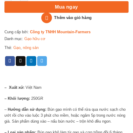
Mua ngay
Thêm vào giỏ hàng
Cung cấp bởi:
Công ty TNHH Mountain-Farmers
Danh mục:
Gạo hữu cơ
Thẻ:
Gạo
,
nông sản
– Xuất xứ:
Việt Nam
– Khối lượng:
250GR
–
Hướng dẫn sử dụng:
Bún gạo mình có thể rửa qua nước sạch cho
ướt rồi cho vào luộc 3 phút cho mềm, hoặc ngâm 5p trong nước nóng
già. Sản phẩm dùng xào – nấu bún nước – trộn khô đều ngon.
– Loại sản phẩm:
Bún gạo khô làm từ gạo xà cơn trồng đồi 6 tháng.