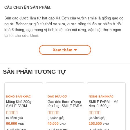
CÂU CHUYỆN SẢN PHẨM:
Bún gạo được làm từ hạt gạo Xà Cơn của vườn smile là giống gạo do
người Bahnar tự giữ từ thời xa xưa, được trồng thuần tự nhiên ở đồi
khô 6 tháng, gạo mang vị tinh khiết của núi rừng, đặc biệt thơm ngon
lại tốt cho sức khoẻ.
Bún khô nhà Smile được tráng và phơi thủ công từ gạo Xà Cơn kết
Xem thêm
hợp các loại hạt giàu dinh dưỡng mang đủ màu sắc với các thành phần
để tăng thêm hàm lượng dưỡng chất có lợi cho sức khoẻ & sự phong
phú về vị của những sợi bún:
• Gạo dối 70% cám – BÚN gạo trắng
SẢN PHẨM TƯƠNG TỰ
• Gạo dối, mè đen rang chín – BÚN gạo mè đen
• Gạo dối, gấc tươi – BÚN gạo gấc
• Gạo đỏ dối 70% cám – Bún gạo đỏ
NÔNG SẢN KHÁC
GẠO HỮU CƠ
NÔNG SẢN KHÁC
Gạo được ngâm qua đêm với nước sạch sau đó đem xay bột và tráng
Măng Khô 200g –
Gạo dẻo thơm (Dạng
SMILE FARM – Mè
thành bánh. Những chiếc bánh sau đó được đem phơi 1 nắng cho dẻo
SMILE FARM
lứt) 1kg- SMILE FARM
đen túi 500gr
vừa đủ thì đem cắt rồi lại cho ra phơi ít nhất 1 nắng nữa để đạt độ khô
và giòn.
(0 đánh giá)
(0 đánh giá)
(0 đánh giá)
Được
Được
Được
xếp
xếp
xếp
90.000
40.000
103.500
VND
VND
VND
Bún không sử dụng hàn the và chất tạo màu, chất bảo quản. Sợi Bún
hạng
hạng
hạng
🔥 Đã bán:
323
🔥 Đã bán:
486
🔥 Đã bán:
397