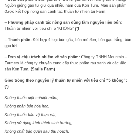
Nguồn giống gạo tự giữ qua nhiều năm của Kon Tum. Màu sản phẩm
được kết hợp nông sản canh tác thuần tự nhiên tại Farm.
–
Phương pháp canh tác nông sản dùng làm nguyên liệu bún
:
Thuần tự nhiên với tiêu chí 5 “KHÔNG”
(*)
– Thành phần:
Kết hợp 4 loại bún gấc, bún mè đen, bún gạo trắng, bún
gạo lứt
–
Đơn vị chịu trách nhiệm về sản phẩm:
Công ty TNHH Mountain –
Farmers là công ty chuyên cung cấp thực phẩm rau xanh và các đặc
sản Kon Tum.
(Smile Farm)
Gieo trồng theo nguyên lý thuần tự nhiên với tiêu chí “5 không”:
(*)
Không thuốc diệt cỏ/diệt mầm,
Không phân bón hóa học,
Không thuốc bảo vệ thực vật,
Không sử dụng kích thích sinh trưởng,
Không chất bảo quản sau thu hoạch.