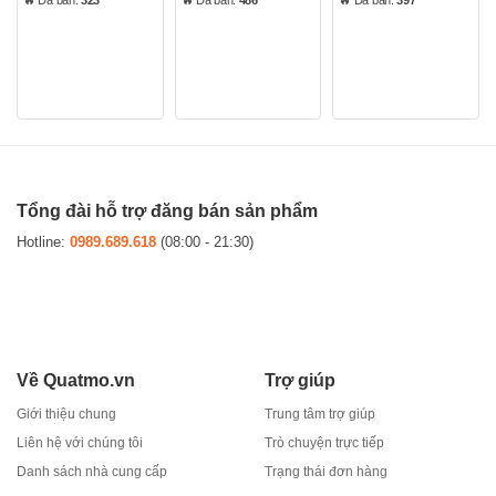
0
0
0
khô giòn dưới nắng vàng tự nhiên
5
5
5
sao
sao
sao
Tổng đài hỗ trợ đăng bán sản phẩm
Hotline:
0989.689.618
(08:00 - 21:30)
Về Quatmo.vn
Trợ giúp
Giới thiệu chung
Trung tâm trợ giúp
Liên hệ với chúng tôi
Trò chuyện trực tiếp
Danh sách nhà cung cấp
Trạng thái đơn hàng