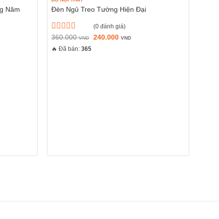
ng Năm
Đèn Ngủ Treo Tường Hiện Đại
(0 đánh giá)
Giá
Giá
Được
360.000
240.000
VND
VND
gốc
hiện
xếp
🔥 Đã bán:
365
là:
tại
hạng
360.000 VND.
là:
0
240.000 VND.
5
sao
ĐỒ NỘ
Chất
WUR
Đượ
225
xếp
🔥 Đã
hạng
0
5
sao