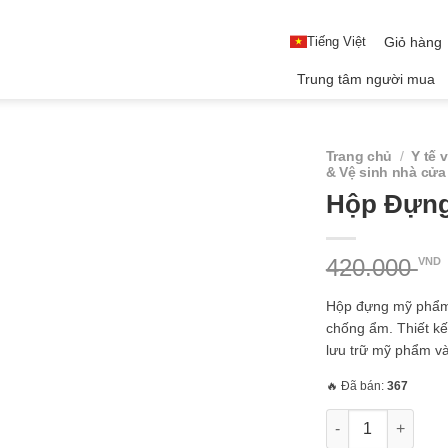
Tiếng Việt
Giỏ hàng
Trung tâm người mua
Trang chủ
/
Y tế 
& Vệ sinh nhà cửa
Hộp Đựng
420.000
VND
Hộp đựng mỹ phẩm 3
chống ẩm. Thiết kế
lưu trữ mỹ phẩm và
🔥 Đã bán:
367
Hộp Đựng Mỹ Phẩ