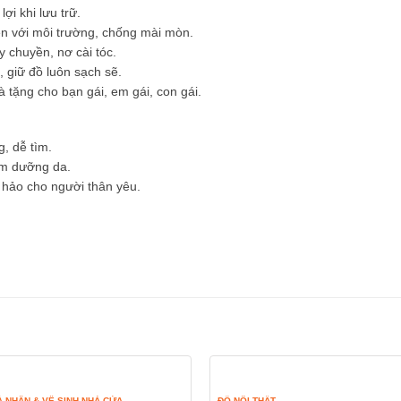
lợi khi lưu trữ.
ện với môi trường, chống mài mòn.
y chuyền, nơ cài tóc.
 giữ đồ luôn sạch sẽ.
 tặng cho bạn gái, em gái, con gái.
, dễ tìm.
ẩm dưỡng da.
hảo cho người thân yêu.
 NHÂN & VỆ SINH NHÀ CỬA
ĐỒ NỘI THẤT