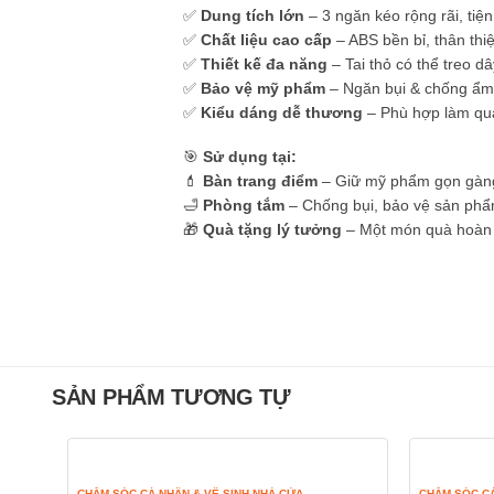
✅
Dung tích lớn
– 3 ngăn kéo rộng rãi, tiện 
✅
Chất liệu cao cấp
– ABS bền bỉ, thân thi
✅
Thiết kế đa năng
– Tai thỏ có thể treo dâ
✅
Bảo vệ mỹ phẩm
– Ngăn bụi & chống ẩm,
✅
Kiểu dáng dễ thương
– Phù hợp làm quà
🎯
Sử dụng tại:
💄
Bàn trang điểm
– Giữ mỹ phẩm gọn gàng
🛁
Phòng tắm
– Chống bụi, bảo vệ sản ph
🎁
Quà tặng lý tưởng
– Một món quà hoàn 
SẢN PHẨM TƯƠNG TỰ
CHĂM SÓC CÁ NHÂN & VỆ SINH NHÀ CỬA
CHĂM SÓC CÁ