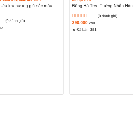
siêu lưu hương giữ sắc màu
Đồng Hồ Treo Tường Nhẫn Hà
(0 đánh giá)
(0 đánh giá)
Được
390.000
VND
xếp
ND
🔥 Đã bán:
351
hạng
0
5
sao