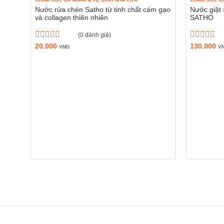
Nước rửa chén Satho từ tinh chất cám gạo
Nước giặt 
và collagen thiên nhiên
SATHO
(0 đánh giá)
Được
20.000
Được
130.000
VND
V
xếp
xếp
hạng
hạng
0
0
5
5
sao
sao