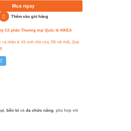
Mua ngay
Thêm vào giỏ hàng
ty Cổ phần Thương mại Quốc tế AIKEA
 cá nhân & Vệ sinh nhà cửa
,
Đồ nội thất
,
Quà
ng
ụi
,
bền bỉ
và
đa chức năng
, phù hợp với