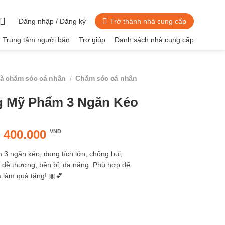
Đăng nhập / Đăng ký
Trở thành nhà cung cấp
Trung tâm người bán
Trợ giúp
Danh sách nhà cung cấp
và chăm sóc cá nhân
/
Chăm sóc cá nhân
 Mỹ Phẩm 3 Ngăn Kéo
Giá
Giá
400.000
VND
gốc
hiện
 ngăn kéo, dung tích lớn, chống bụi,
là:
tại
 dễ thương, bền bỉ, đa năng. Phù hợp để
420.000 VND.
là:
 làm quà tặng! 🎀💕
400.000 VND.
m 3 Ngăn Kéo số lượng