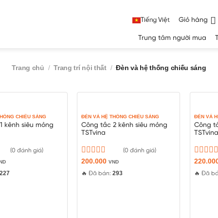
Giỏ hàng
Tiếng Việt
Trung tâm người mua
Trang chủ
/
Trang trí nội thất
/
Đèn và hệ thống chiếu sáng
THỐNG CHIẾU SÁNG
ĐÈN VÀ HỆ THỐNG CHIẾU SÁNG
ĐÈN VÀ 
1 kênh siêu mỏng
Công tắc 2 kênh siêu mỏng
Công t
TSTvina
TSTvin
(0 đánh giá)
(0 đánh giá)
Được
200.000
Được
220.00
ND
VND
xếp
xếp
227
293
🔥 Đã bán:
🔥 Đã b
hạng
hạng
0
0
5
5
sao
sao