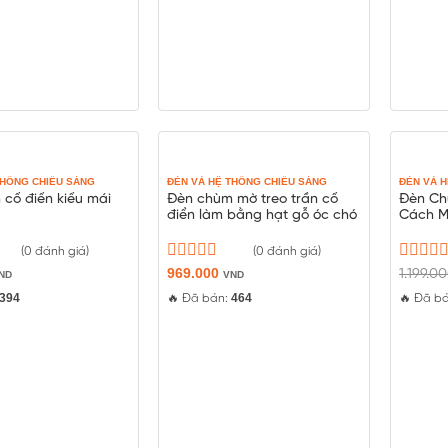
THỐNG CHIẾU SÁNG
ĐÈN VÀ HỆ THỐNG CHIẾU SÁNG
ĐÈN VÀ 
cổ điển kiểu mái
Đèn chùm mờ treo trần cổ
Đèn Ch
điển làm bằng hạt gỗ óc chó
Cách M
(0 đánh giá)
(0 đánh giá)
Được
969.000
Được
1.199.0
ND
VND
xếp
xếp
394
464
🔥 Đã bán:
🔥 Đã b
hạng
hạng
0
0
5
5
sao
sao