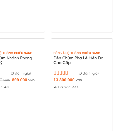
HỆ THỐNG CHIẾU SÁNG
ĐÈN VÀ HỆ THỐNG CHIẾU SÁNG
ùm Nhánh Phong
Đèn Chùm Pha Lê Hiện Đại
ỹ
Cao Cấp
(0 đánh giá)
(0 đánh giá)
Giá
Giá
899.000
Được
13.800.000
00
VND
VND
VND
gốc
hiện
xếp
430
223
án:
là:
tại
🔥 Đã bán:
hạng
1.199.000 VND.
là:
0
899.000 VND.
5
sao