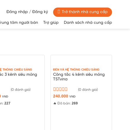
Đăng nhập / Đăng ký
Trở thành nhà cung cấp
Trung tâm người bán
Trợ giúp
Danh sách nhà cung cấp
HỆ THỐNG CHIẾU SÁNG
ĐÈN VÀ HỆ THỐNG CHIẾU SÁNG
ắc 3 kênh siêu mỏng
Công tắc 4 kênh siêu mỏng
a
TSTvina
(0 đánh giá)
(0 đánh giá)
0
Được
240.000
VND
VND
xếp
227
269
án:
🔥 Đã bán:
hạng
0
5
sao