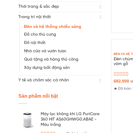
Thời trang & sắc đẹp
Trang trí nội thất
Đèn và hệ thống chiếu sáng
Đồ cho thú cưng
Đồ nội thất
Nhà cửa và vườn tược
ĐÈN VÀ HỆ 
Đèn chùm 
Quà tặng và hàng thủ công
vòm gỗ
Xây dựng bất động sản
Y tế và chăm sóc cá nhân
Được
682.000
V
xếp
🔥 Đã bán:
hạng
0
Sản phẩm nổi bật
5
sao
Máy lọc không khí LG PuriCare
360 HIT AS60GHWG0.ABAE -
Màu trắng