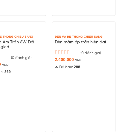
HỆ THỐNG CHIẾU SÁNG
ĐÈN VÀ HỆ THỐNG CHIẾU SÁNG
d Âm Trần 6W Đổi
Đèn mâm ốp trần hiện đại
ngled
(0 đánh giá)
(0 đánh giá)
Được
2.400.000
VND
0
xếp
VND
288
🔥 Đã bán:
hạng
369
án:
0
5
sao