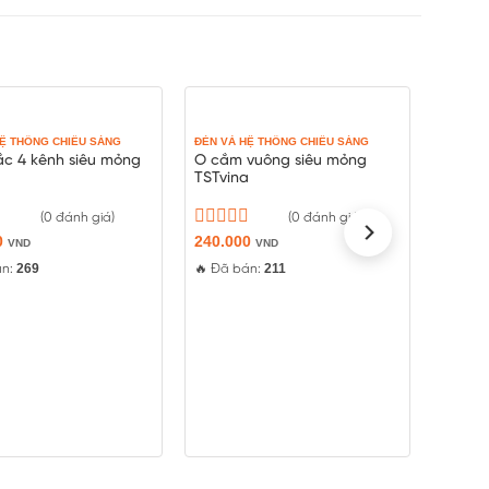
HỆ THỐNG CHIẾU SÁNG
ĐÈN VÀ HỆ THỐNG CHIẾU SÁNG
ắc 4 kênh siêu mỏng
Ổ cắm vuông siêu mỏng
a
TSTvina
(0 đánh giá)
(0 đánh giá)
0
Được
240.000
VND
VND
xếp
269
211
án:
🔥 Đã bán:
hạng
0
5
sao