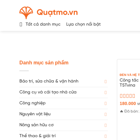
Chuyển
đến
nội
Tất cả danh mục
Lựa chọn nổi bật
dung
Danh mục sản phẩm
ĐÈN VÀ HỆ 
Công tắc 
Bảo trì, sửa chữa & vận hành
TSTvina
Công cụ và cải tạo nhà cửa
Công nghiệp
Được
180.000
V
xếp
🔥 Đã bán:
hạng
Nguyên vật liệu
0
5
Nông sản hữu cơ
sao
Thể thao & giải trí