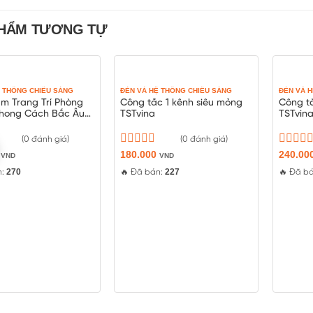
PHẨM TƯƠNG TỰ
Ệ THỐNG CHIẾU SÁNG
ĐÈN VÀ HỆ THỐNG CHIẾU SÁNG
ĐÈN VÀ 
m Trang Trí Phòng
Công tắc 1 kênh siêu mỏng
Công t
hong Cách Bắc Âu
TSTvina
TSTvin
o
(0 đánh giá)
(0 đánh giá)
0
Được
180.000
Được
240.00
VND
VND
xếp
xếp
270
227
n:
🔥 Đã bán:
🔥 Đã b
hạng
hạng
0
0
5
5
sao
sao