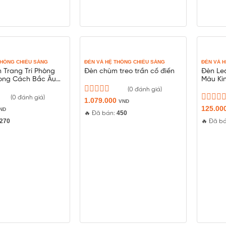
THỐNG CHIẾU SÁNG
ĐÈN VÀ HỆ THỐNG CHIẾU SÁNG
ĐÈN VÀ 
 Trang Trí Phòng
Đèn chùm treo trần cổ điển
Đèn Le
ong Cách Bắc Âu
Màu Ki
(0 đánh giá)
(0 đánh giá)
Được
1.079.000
VND
xếp
Được
125.00
ND
450
🔥 Đã bán:
hạng
xếp
270
🔥 Đã b
0
hạng
5
0
sao
5
sao