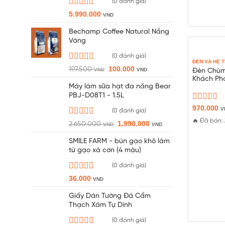
(0 đánh giá)
Được
5.990.000
VND
xếp
hạng
Bechamp Coffee Natural Nắng
0
Vàng
5
sao
(0 đánh giá)
ĐÈN VÀ HỆ 
Được
Giá
Giá
100.000
197.500
VND
VND
Đèn Chùm
xếp
gốc
hiện
Khách Ph
hạng
là:
tại
Máy làm sữa hạt đa năng Bear
Sáng Tạo
0
197.500 VND.
là:
PBJ-D08T1 - 1.5L
5
100.000 VND.
Được
970.000
sao
V
(0 đánh giá)
xếp
🔥 Đã bán:
Được
Giá
Giá
1.990.000
hạng
2.650.000
VND
VND
xếp
0
gốc
hiện
hạng
5
là:
tại
SMILE FARM - bún gạo khô làm
0
sao
2.650.000 VND.
là:
từ gạo xà cơn (4 màu)
5
1.990.000 VND.
sao
(0 đánh giá)
Được
36.000
VND
xếp
hạng
Giấy Dán Tường Đá Cẩm
0
Thạch Xám Tự Dính
5
sao
(0 đánh giá)