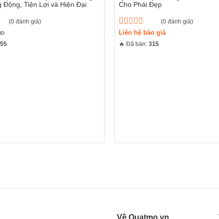
 Động, Tiện Lợi và Hiện Đại
Cho Phái Đẹp
(0 đánh giá)
(0 đánh giá)
Được
Liên hệ báo giá
ND
xếp
455
🔥 Đã bán:
315
hạng
0
5
sao
Về Quatmo.vn