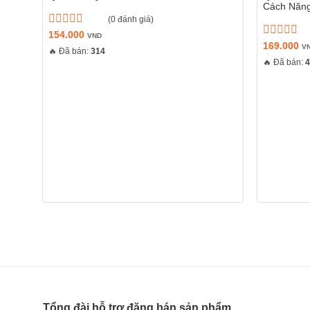
Cách Năng
(0 đánh giá)
Được
154.000
VND
xếp
Được
169.000
V
🔥 Đã bán:
314
hạng
xếp
🔥 Đã bán:
0
hạng
5
0
sao
5
sao
Tổng đài hỗ trợ đăng bán sản phẩm