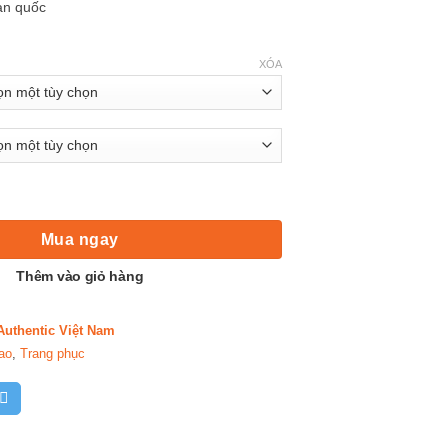
àn quốc
XÓA
Bacis Couple Tối Giãn Theo Cách Lãng Mạn số lượng
Mua ngay
Thêm vào giỏ hàng
Authentic Việt Nam
ao
,
Trang phục