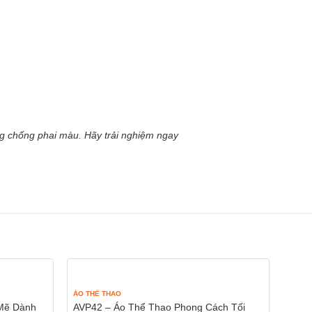
g chống phai màu. Hãy trải nghiệm ngay
ÁO THỂ THAO
ÁO TH
Mẽ Dành
AVP42 – Áo Thể Thao Phong Cách Tối
SVT0