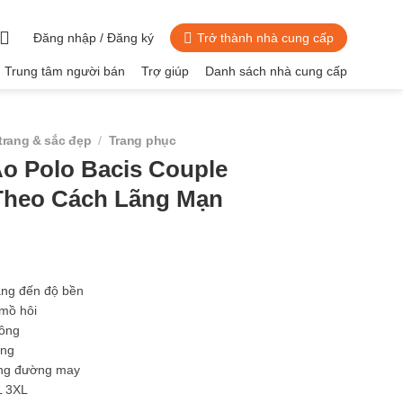
Đăng nhập / Đăng ký
Trở thành nhà cung cấp
Trung tâm người bán
Trợ giúp
Danh sách nhà cung cấp
trang & sắc đẹp
/
Trang phục
o Polo Bacis Couple
 Theo Cách Lãng Mạn
ang đến độ bền
 mồ hôi
lông
áng
ừng đường may
L 3XL