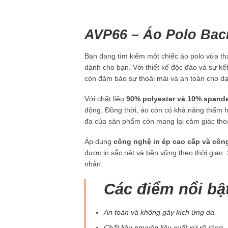
AVP66 – Áo Polo Bac
Bạn đang tìm kiếm một chiếc áo polo vừa tha
dành cho bạn. Với thiết kế độc đáo và sự kế
còn đảm bảo sự thoải mái và an toàn cho da
Với chất liệu
90% polyester và 10% spand
động. Đồng thời, áo còn có khả năng thấm hú
đa của sản phẩm còn mang lại cảm giác thoải
Áp dụng
công nghệ in ép cao cấp và côn
được in sắc nét và bền vững theo thời gian
nhân.
Các điểm nổi bậ
An toàn và không gây kích ứng da.
Chất liệu nguyên liệu xuất xứ rõ ràng.