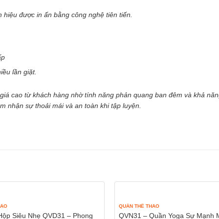
 hiệu được in ấn bằng công nghệ tiên tiến.
ấp
ều lần giặt.
iá cao từ khách hàng nhờ tính năng phản quang ban đêm và khả năn
 nhận sự thoải mái và an toàn khi tập luyện.
HAO
QUẦN THỂ THAO
Hộp Siêu Nhẹ QVD31 – Phong
QVN31 – Quần Yoga Sự Mạnh 