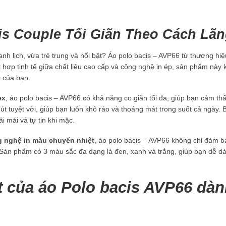
is Couple Tối Giãn Theo Cách Lã
nh lịch, vừa trẻ trung và nổi bật? Áo polo bacis – AVP66 từ thương hi
t hợp tinh tế giữa chất liệu cao cấp và công nghệ in ép, sản phẩm này
 của bạn.
ex
, áo polo bacis – AVP66 có khả năng co giãn tối đa, giúp bạn cảm thấ
t tuyệt vời, giúp bạn luôn khô ráo và thoáng mát trong suốt cả ngày. B
 mái và tự tin khi mặc.
g nghệ in màu chuyển nhiệt
, áo polo bacis – AVP66 không chỉ đảm 
. Sản phẩm có 3 màu sắc đa dạng là đen, xanh và trắng, giúp bạn dễ d
t của áo Polo bacis AVP66 dàn