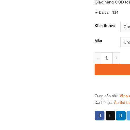
Giao hàng COD to
🔥 Đã bán:
314
Kích thước
Màu
AVP66 – Áo Polo 
Cung cấp bởi:
Vina 
Danh mục:
Áo thể th