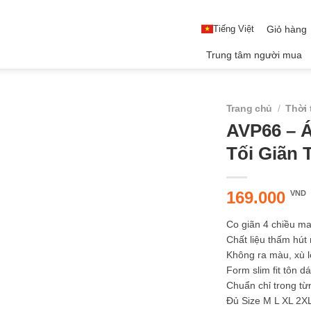
Tiếng Việt
Giỏ hàng
Trung tâm người mua
Trang chủ
/
Thời 
AVP66 – Á
Tối Giãn
169.000
VND
Co giãn 4 chiều m
Chất liệu thấm hút
Không ra màu, xù 
Form slim fit tôn d
Chuẩn chỉ trong t
Đủ Size M L XL 2X