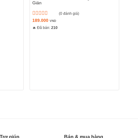
Giản
Mạn
(0 đánh giá)
Được
189.000
Đượ
229
VND
xếp
xếp
🔥 Đã bán:
210
🔥 Đã
hạng
hạng
0
0
5
5
sao
sao
Trợ giúp
Bán & mua hàng