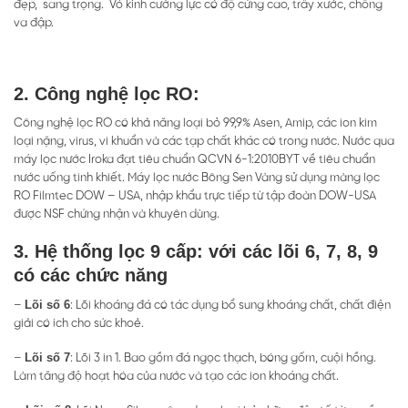
đẹp, sang trọng. Vỏ kính cường lực có độ cứng cao, trầy xước, chống
va đập.
2. Công nghệ lọc RO:
Công nghệ lọc RO có khả năng loại bỏ 99,9% Asen, Amip, các ion kim
loại nặng, virus, vi khuẩn và các tạp chất khác có trong nước. Nước qua
máy lọc nước Iroka đạt tiêu chuẩn QCVN 6-1:2010BYT về tiêu chuẩn
nước uống tinh khiết. Máy lọc nước Bông Sen Vàng sử dụng màng lọc
RO Filmtec DOW – USA, nhập khẩu trực tiếp từ tập đoàn DOW-USA
được NSF chứng nhận và khuyên dùng.
3. Hệ thống lọc 9 cấp
: với các lõi 6, 7, 8, 9
có các chức năng
Lõi số 6
–
: Lõi khoáng đá có tác dụng bổ sung khoáng chất, chất điện
giải có ích cho sức khoẻ.
Lõi số 7
–
: Lõi 3 in 1. Bao gồm đá ngọc thạch, bóng gốm, cuội hồng.
Làm tăng độ hoạt hóa của nước và tạo các ion khoáng chất.