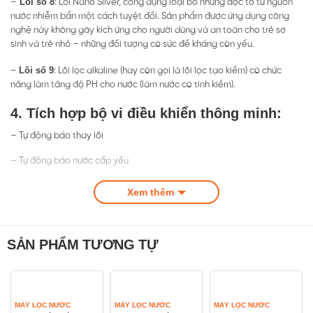
Lõi số 8
–
: Lõi Nano Silver, công dụng loại bỏ những độc tố từ nguồn
nước nhiễm bẩn một cách tuyệt đối. Sản phẩm được ứng dụng công
nghệ này không gây kích ứng cho người dùng và an toàn cho trẻ sơ
sinh và trẻ nhỏ – những đối tượng có sức đề kháng còn yếu.
Lõi số 9
–
: Lõi lọc alkaline (hay còn gọi là lõi lọc tạo kiềm) có chức
năng làm tăng độ PH cho nước (làm nước có tính kiềm).
4. Tích hợp bộ vi điều khiển thông minh:
– Tự động báo thay lõi
– Tự động báo nước cấp yếu
5. Tiết kiệm chi phí:
Xem thêm
– Tiết kiệm điện năng: Van áp cao tự động ngắt điện khi nước đầy
tránh lãng phí điện. Tự động xả nước thải. Máy lọc nước Bông Sen Vàng
tiêu thụ 3kw/tháng.
SẢN PHẨM TƯƠNG TỰ
6. Linh phụ kiện chất lượng cao:
– Bình áp nhựa và thép siêu bền, van điện từ KSD tự động. Bơm
headon có thể vừa hút vừa đẩy 3m,….
MÁY LỌC NƯỚC
MÁY LỌC NƯỚC
MÁY LỌC NƯỚC