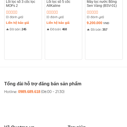
Lõi lọc số 3 cốc lọc
Lõi lọc sô 5 cốc
Máy lọc nước Bông
MOFs 2
AllKaline
Sen Vàng (BSV-01)
7. Bảo hành
:
(0 đánh giá)
(0 đánh giá)
(0 đánh giá)
3 năm về phần điện. Hỗ trợ kỹ thuật 24/7.
Được
Được
Được
xếp
xếp
xếp
Liên hệ báo giá
Liên hệ báo giá
9.200.000
VND
hạng
hạng
hạng
245
468
🔥 Đã bán:
🔥 Đã bán:
357
0
0
0
🔥 Đã bán:
5
5
5
sao
sao
sao
Tổng đài hỗ trợ đăng bán sản phẩm
0989.689.618
Hotline:
(08:00 - 21:30)