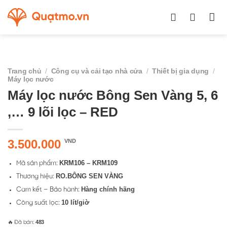
Chuyển
đến
nội
dung
Trang chủ
/
Công cụ và cải tạo nhà cửa
/
Thiết bị gia dụng
/
Máy lọc nước
Máy lọc nước Bông Sen Vàng 5, 6
,… 9 lõi lọc – RED
3.500.000
VND
KRM106 – KRM109
Mã sản phẩm:
RO.BÔNG SEN VÀNG
Thương hiệu:
Hàng chính hãng
Cam kết – Bảo hành:
10 lít/giờ
Công suất lọc:
483
🔥 Đã bán: