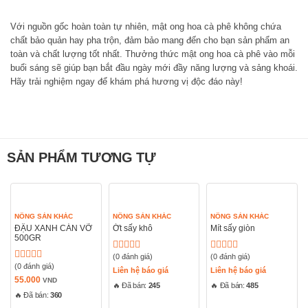
Với nguồn gốc hoàn toàn tự nhiên, mật ong hoa cà phê không chứa
chất bảo quản hay pha trộn, đảm bảo mang đến cho bạn sản phẩm an
toàn và chất lượng tốt nhất. Thưởng thức mật ong hoa cà phê vào mỗi
buổi sáng sẽ giúp bạn bắt đầu ngày mới đầy năng lượng và sảng khoái.
Hãy trải nghiệm ngay để khám phá hương vị độc đáo này!
SẢN PHẨM TƯƠNG TỰ
NÔNG SẢN KHÁC
NÔNG SẢN KHÁC
NÔNG SẢN KHÁC
ĐẬU XANH CÁN VỠ
Ớt sấy khô
Mít sấy giòn
500GR
(0 đánh giá)
(0 đánh giá)
Được
Được
(0 đánh giá)
Được
xếp
xếp
Liên hệ báo giá
Liên hệ báo giá
xếp
hạng
hạng
55.000
VND
🔥 Đã bán:
245
🔥 Đã bán:
485
hạng
0
0
🔥 Đã bán:
360
0
5
5
5
sao
sao