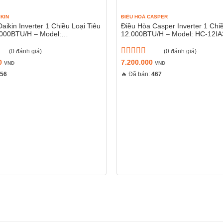
 đều được trang bị dàn tản nhiệt đồng mạ vàng. Lớp mạ vàng giúp tă
IKIN
ĐIỀU HOÀ CASPER
, đẩy lùi sự sinh sôi của vi khuẩn và làm tăng hiệu năng trao đổi nhi
aikin Inverter 1 Chiều Loại Tiêu
Điều Hòa Casper Inverter 1 Chi
000BTU/H – Model:
12.000BTU/H – Model: HC-12IA
VMV/RKF50XVMV
(0 đánh giá)
(0 đánh giá)
00
Được
7.200.000
VND
VND
xếp
456
🔥 Đã bán:
467
hạng
0
5
sao