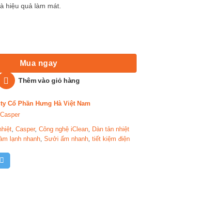
à hiệu quả làm mát.
nverter 2 Chiều 9.000BTU/H – Model: GH-09IS33 số lượng
Mua ngay
Thêm vào giỏ hàng
ty Cổ Phần Hưng Hà Việt Nam
 Casper
hiệt
,
Casper
,
Công nghệ iClean
,
Dàn tản nhiệt
làm lạnh nhanh
,
Sưởi ấm nhanh
,
tiết kiệm điện