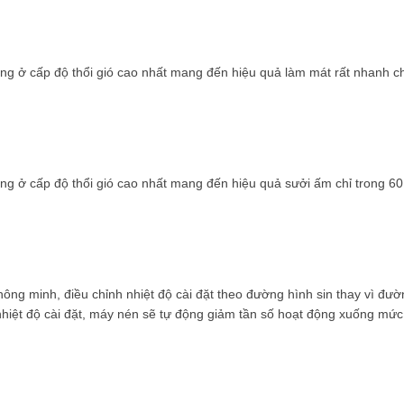
ộng ở cấp độ thổi gió cao nhất mang đến hiệu quả làm mát rất nhanh c
ộng ở cấp độ thổi gió cao nhất mang đến hiệu quả sưởi ấm chỉ trong 6
ông minh, điều chỉnh nhiệt độ cài đặt theo đường hình sin thay vì đườ
nhiệt độ cài đặt, máy nén sẽ tự động giảm tần số hoạt động xuống mức 