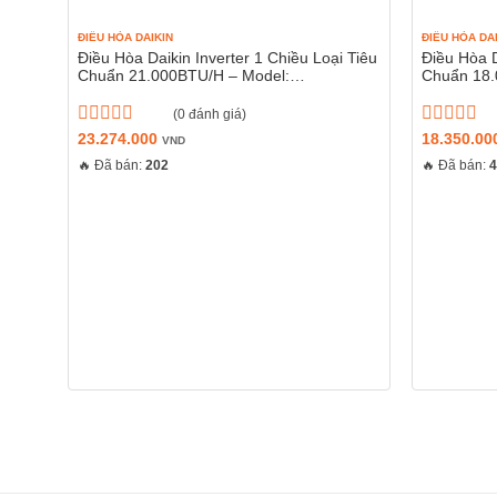
Tất cả các model điều hòa dân dụng Casper
ĐIỀU HÒA DAIKIN
ĐIỀU HÒA DA
như: Nước muối, mưa, các chất ăn mòn khác…
Điều Hòa Daikin Inverter 1 Chiều Loại Tiêu
Điều Hòa D
Chuẩn 21.000BTU/H – Model:
Chuẩn 18.
THÔNG SỐ SẢN PHẨM
FTKB60WAVMV/RKB60WVMV
FTKF50X
(0 đánh giá)
Được
23.274.000
Được
18.350.0
VND
xếp
xếp
🔥 Đã bán:
202
🔥 Đã bán:
hạng
hạng
0
0
5
5
sao
sao