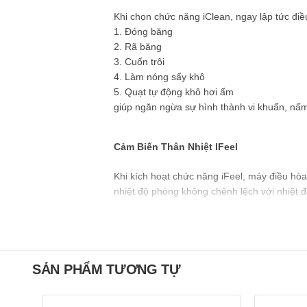
Khi chọn chức năng iClean, ngay lập tức điề
1. Đóng băng
2. Rã băng
3. Cuốn trôi
4. Làm nóng sấy khô
5. Quạt tự động khô hơi ẩm
giúp ngăn ngừa sự hình thành vi khuẩn, nấ
Cảm Biến Thân Nhiệt IFeel
Khi kích hoạt chức năng iFeel, máy điều hò
nhiệt độ phòng không chênh lệch với nhiệt 
Cơ Chế Vận Hành Siêu Tĩnh Lặng
Với cơ chế vận hành siêu tĩnh lặng, độ ồn 
thư giãn hơn.
SẢN PHẨM TƯƠNG TỰ
Dàn Tản Nhiệt Đồng Mạ Vàng