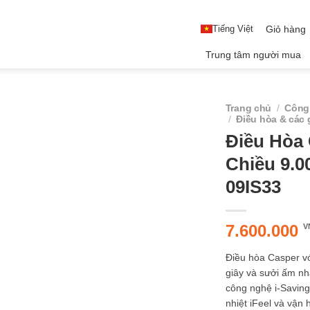
Tiếng Việt
Giỏ hàng
Trung tâm người mua
Trang chủ
/
Công 
/
Điều hòa & các 
Điều Hòa 
Chiều 9.0
09IS33
7.600.000
V
Điều hòa Casper v
giây và sưởi ấm nh
công nghệ i-Saving
nhiệt iFeel và vận 