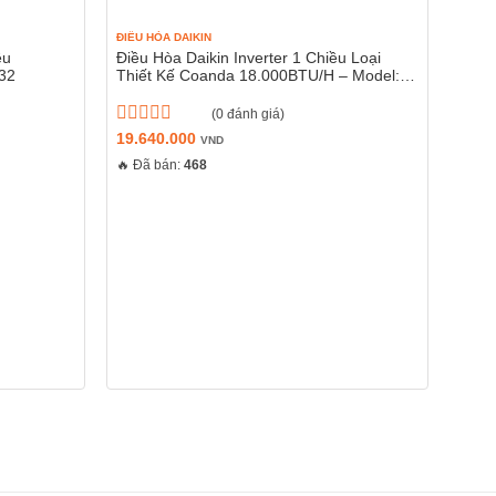
ng khả năng chịu đựng các tác nhân ăn mòn
ĐIỀU HÒA DAIKIN
ĐIỀU 
ệt cũng như tuổi thọ của sản phẩm.
ều
Điều Hòa Daikin Inverter 1 Chiều Loại
Điều
32
Thiết Kế Coanda 18.000BTU/H – Model:
12.0
FTKC50UVMV/RKC50UVMV
(0 đánh giá)
Được
19.640.000
Đượ
7.20
VND
xếp
xếp
🔥 Đã bán:
468
🔥 Đã
hạng
hạng
0
0
5
5
sao
sao