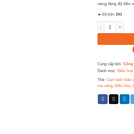
vàng tăng độ bền v
🔥 Đã bán:
293
Điều Hòa Casper I
Cung cấp bởi:
Công 
Danh mục:
Điều hoà
Thẻ:
Cảm biến thân n
mạ vàng
,
Điều hòa
,