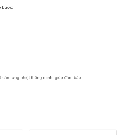
5 bước:
hế cảm ứng nhiệt thông minh, giúp đảm bảo
 cho người sử dụng trải nghiệm yên tĩnh,