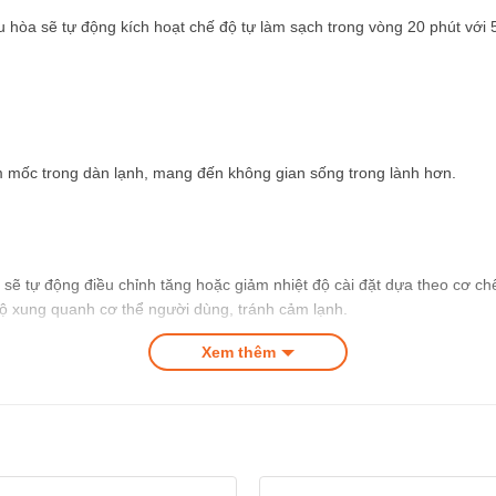
u hòa sẽ tự động kích hoạt chế độ tự làm sạch trong vòng 20 phút với 
m mốc trong dàn lạnh, mang đến không gian sống trong lành hơn.
a sẽ tự động điều chỉnh tăng hoặc giảm nhiệt độ cài đặt dựa theo cơ c
độ xung quanh cơ thể người dùng, tránh cảm lạnh.
Xem thêm
động cơ trong quá trình vận hành được giảm xuống mức tối đa, đem đến