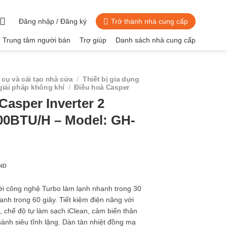
Đăng nhập / Đăng ký
Trở thành nhà cung cấp
Trung tâm người bán
Trợ giúp
Danh sách nhà cung cấp
cụ và cải tạo nhà cửa
/
Thiết bị gia dụng
giải pháp không khí
/
Điều hoà Casper
Casper Inverter 2
00BTU/H – Model: GH-
ND
ới công nghệ Turbo làm lạnh nhanh trong 30
anh trong 60 giây. Tiết kiệm điện năng với
, chế độ tự làm sạch iClean, cảm biến thân
hành siêu tĩnh lặng. Dàn tản nhiệt đồng mạ