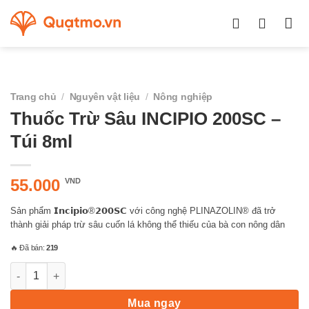
Chuyển
đến
nội
dung
Trang chủ
/
Nguyên vật liệu
/
Nông nghiệp
Thuốc Trừ Sâu INCIPIO 200SC –
Túi 8ml
55.000
VND
Sản phẩm 𝗜𝗻𝗰𝗶𝗽𝗶𝗼®𝟮𝟬𝟬𝗦𝗖 với công nghệ PLINAZOLIN® đã trở
thành giải pháp trừ sâu cuốn lá không thể thiếu của bà con nông dân
🔥 Đã bán:
219
Thuốc Trừ Sâu INCIPIO 200SC - Túi 8ml số lượng
Mua ngay