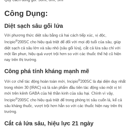
Công Dụng:
Diệt sạch sâu gối lứa
Với phương thức diệt sâu bằng cả hai cách tiếp xúc, vị độc,
®️
Incipio
200SC cho hiệu quả triệt để đối với mọi độ tuổi của sâu, giúp
diệt sạch cả sâu lớn và sâu nhỏ (sâu gối lứa), cắt cả lứa sâu chỉ với
một lần phun, hiệu quả vượt trội hơn so với các thuốc thế hệ cũ hiện
nay trên thị trường.
Công phá tính kháng mạnh mẽ
®️
Với cơ chế tác động hoàn toàn mới, Incipio
200SC là đại diện duy nhất
trong nhóm 30 (IRAC) và là sản phẩm đầu tiên tác động vào một vị trí
mới trên kênh GABA của hệ thần kinh của sâu hại. Chính vì vậy,
®️
Incipio
200SC cho hiệu quả triệt để trong phòng trị sâu cuốn lá, kể cả
sâu kháng thuốc, vượt trội hơn hẳn so với các thuốc hiện nay trên thị
trường.
Cắt cả lứa sâu, hiệu lực 21 ngày