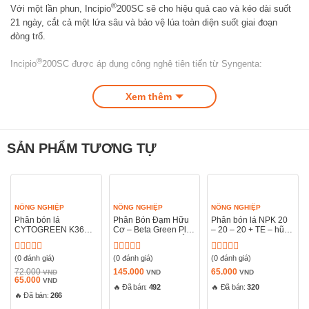
®️
Với một lần phun, Incipio
200SC sẽ cho hiệu quả cao và kéo dài suốt
21 ngày, cắt cả một lứa sâu và bảo vệ lúa toàn diện suốt giai đoạn
đòng trổ.
®️
Incipio
200SC được áp dụng công nghệ tiên tiến từ Syngenta:
– Chống mưa rửa trôi hiệu quả
Xem thêm
– Chống quang phân
Từ đó, giúp kéo dài hiệu lực trừ sâu của sản phẩm và vượt trội hơn
SẢN PHẨM TƯƠNG TỰ
hẳn so với các thuốc hiện nay trên thị trường.
Công nghệ tiên tiến phòng trừ
NÔNG NGHIỆP
NÔNG NGHIỆP
NÔNG NGHIỆP
Phân bón lá
Phân Bón Đạm Hữu
Phân bón lá NPK 20
sâu cuốn lá hại lúa
CYTOGREEN K36S
Cơ – Beta Green Plus
– 20 – 20 + TE – hũ
NPK 6-12-
Nhập Khẩu Châu Âu
500gram
36+3MgO+6S+TE –
Hũ 500gram
(0 đánh giá)
(0 đánh giá)
(0 đánh giá)
®️
Được
Được
Được
Incipio
200SC – sản phẩm được áp dụng công nghệ
xếp
xếp
xếp
72.000
145.000
65.000
VND
VND
VND
®️
PLINAZOLIN
technology độc quyền, với cơ chế tác động đột phá vào
Giá
hạng
Giá
hạng
hạng
65.000
VND
gốc
hiện
🔥 Đã bán:
492
🔥 Đã bán:
320
0
0
0
hệ thần kinh của sâu hại bằng cả hai phương thức: tiếp xúc và vị độc.
là:
🔥 Đã bán:
266
tại
5
5
5
72.000 VND.
là:
sao
sao
sao