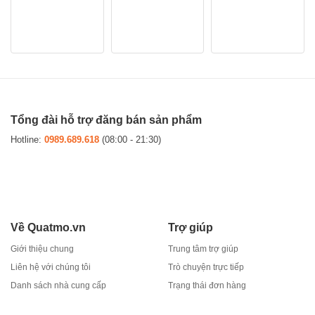
Hoạt chất vượt trội
65.000 VND.
®
Sau khi phun, Incipio
200SC sẽ lưu lại trên bề mặt lá trong nhiều tuần,
giúp mang lại hiệu lực kéo dài
Rất an toàn cho cây trồng
Hạn chế mưa rửa trôi hiệu quả
Công nghệ chống quang phân
Tổng đài hỗ trợ đăng bán sản phẩm
Hotline:
0989.689.618
(08:00 - 21:30)
Về Quatmo.vn
Trợ giúp
Giới thiệu chung
Trung tâm trợ giúp
Liên hệ với chúng tôi
Trò chuyện trực tiếp
Danh sách nhà cung cấp
Trạng thái đơn hàng