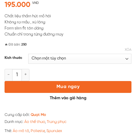
195.000
VND
Chất liệu thấm hút mồ hôi
Không ra mầu , xù lông
Form slim fit tôn dáng
Chuẩn chỉ trong từng đường may
🔥 Đã bán:
250
XÓA
Kích thước
AVT25 – Áo MOTO số lượng
Mua ngay
Thêm vào giỏ hàng
Cung cấp bởi:
Quạt Mo
Danh mục:
Áo thể thao
,
Trang phục
Thẻ:
Áo mô tô
,
Polieste
,
Spandex