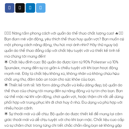
🏋️‍♀️🔥 Nâng tầm phong cách với quần áo thể thao chất lượng cao! 🔥🏋️‍♀️
Bạn đam mê vận động, yêu thích thể thao hay quần vợt? Bạn muốn có
một phong cách năng động, thu hút mọi ánh nhìn? Hãy thử ngay bộ
quần áo thể thao đẳng cấp với chất liệu tuyệt vời và thiết kế tinh tế
mà chúng tôi mang đến!
🌟 Chất liệu đỉnh cao: Bộ quần áo được làm từ 90% Poliester và 10%
Spandex, mang đến sự co giãn 4 chiều tuyệt vời khi bạn hoạt động
mạnh mẽ. Đây là chất liệu không xù, không nhăn và không chứa hóa
chất ung thư, đảm bảo an toàn cho sức khỏe của bạn.
🌟 Thiết kế tinh tế: Với form dáng chuẩn và kiểu dáng đẹp, bộ quần áo
thể thao của chúng tôi mang đến sự năng động và tự tin cho bạn. Bạn
có thể mặc nó khi vận động, chơi quần vợt, hoặc thậm chí rất dễ dàng
phối hợp với trang phục khi đi chơi hay ở nhà. Đa dạng và phù hợp với
nhiều hoàn cảnh.
🌟 Sự thoải mái và dễ chịu: Bộ quần áo được thiết kế để mang lại cảm
giác thoải mái và dễ chịu tuyệt vời cho khi bạn mặc. Chất liệu cao cấp
và sự chăm chút trong từng chi tiết chắc chắn rằng bạn sẽ không gặp