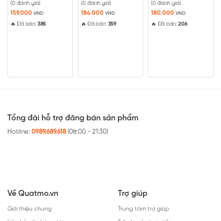
Chạy
(0 đánh giá)
(0 đánh giá)
(0 đánh giá)
Được
Được
Được
xếp
xếp
xếp
159.000
184.000
180.000
VND
VND
VND
hạng
hạng
hạng
🔥 Đã bán:
385
🔥 Đã bán:
359
🔥 Đã bán:
206
0
0
0
5
5
5
sao
sao
sao
Tổng đài hỗ trợ đăng bán sản phẩm
Hotline:
0989.689.618
(08:00 - 21:30)
Về Quatmo.vn
Trợ giúp
Giới thiệu chung
Trung tâm trợ giúp