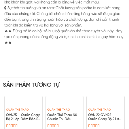
khó khăn khi giặt, và không cần lo lắng về việc mất màu.
🔒 Sự thật tin tưởng và an tâm: Chất lượng sản phẩm là cam kết hàng
đầu của chúng tôi. Chúng tôi chắc chắn rằng hàng hóa sẽ được giao
đến bạn trong tình trạng hoàn hảo và chất lượng. Bạn chỉ cần thanh
toán khi đã kiểm tra và hài lòng với sản phẩm.
🔥🔥 Đừng bỏ lỡ cơ hội sở hữu bộ quần áo thể thao tuyệt vời này! Hãy
tạo nên phong cách năng động và tự tin cho chính mình ngay hôm nay!
🔥🔥
SẢN PHẨM TƯƠNG TỰ
QUẦN THỂ THAO
QUẦN THỂ THAO
QUẦN THỂ THAO
QVN25 – Quần Chạy
Quần Thể Thao Nữ
QVN 22 QVN22 –
Bộ 2 Lớp Đảm Bảo Sự
Chuẩn Thi Đấu
Quần Chạy Bộ 2 Lớp
An Toàn Và Thoải Mái
Sự An Toàn Và Thoải
Trong Từng Bước
Mái Vận Động