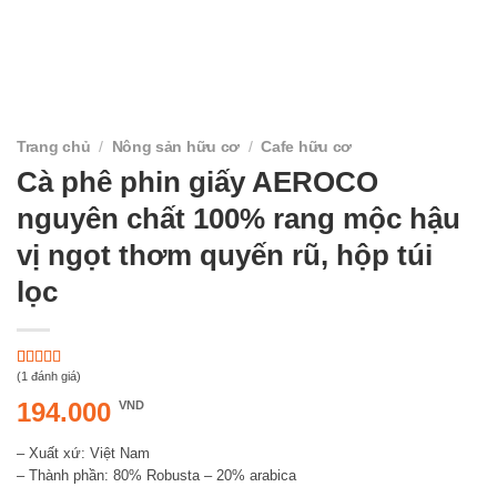
Trang chủ
/
Nông sản hữu cơ
/
Cafe hữu cơ
Cà phê phin giấy AEROCO
nguyên chất 100% rang mộc hậu
vị ngọt thơm quyến rũ, hộp túi
lọc
(1 đánh giá)
5.00
1
trên 5
dựa trên
194.000
VND
đánh giá
– Xuất xứ: Việt Nam
– Thành phần: 80% Robusta – 20% arabica