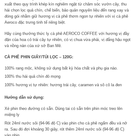
xuất theo quy trình khép kín nghiêm ngặt từ chăm sóc vườn cây, thu
hái chọn lọc quả chín, chế biến, bảo quản nguyên liệu đến rang xay và
đóng gói nhằm giữ hương vị cà phê thơm ngon tự nhiên với vị cà phê
Aeroco đặc trưng tinh tế riêng biệt.
Hãy cùng thưởng thức ly cà phê AEROCO COFFEE với hương vị đầy
đặn của hoa cỏ trái cây tự nhiên, có vị chua vừa phải, vị đắng hậu ngọt
và nồng nàn của xứ sở Ban Mê.
CÀ PHÊ PHIN GIẤY/TÚI LỌC – 120G:
100% rang mộc, không sử dụng bất kỳ hóa chất và phụ gia nào.
100% thu hái quả chín đỏ mọng
100% hương vị tự nhiên: hương trái cây, caramen và sô cô la đen
Hướng dẫn sử dụng:
Xé phin theo đường có sẵn. Dùng tai có sẵn trên phin móc treo lên
miệng ly
Rót 24ml nước sôi (94-96 độ C) vào phin cho cà phê ngấm đều và nở
ra. Sau đó đợi khoảng 30 giây, rót thêm 24ml nước sôi (94-96 độ C)
vào phin.