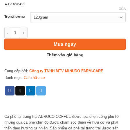
🔥 Đã bán:
416
XÓA
Trọng lượng
Cà phê phin giấy AEROCO nguyên chất 100% rang mộc hậu vị n
Mua ngay
Thêm vào giỏ hàng
Cung cấp bởi:
Công ty TNHH MTV MINUDO FARM-CARE
Danh mục:
Cafe hữu cơ
Cà phê tại trang trại AEROCO COFFEE được lựa chọn công phu từ
những quả cà phê chín đỏ được chăm sóc thiên về hữu cơ và phát
triển theo hướng tự nhiên. Sản phẩm cà phê tại trang trại được sản