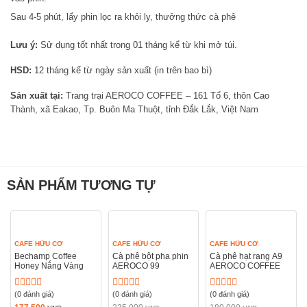
Sau 4-5 phút, lấy phin lọc ra khỏi ly, thưởng thức cà phê
Lưu ý:
Sử dụng tốt nhất trong 01 tháng kể từ khi mở túi.
HSD:
12 tháng kể từ ngày sản xuất (in trên bao bì)
Sản xuất tại:
Trang trại AEROCO COFFEE – 161 Tổ 6, thôn Cao
Thành, xã Eakao, Tp. Buôn Ma Thuột, tỉnh Đắk Lắk, Việt Nam
SẢN PHẨM TƯƠNG TỰ
CAFE HỮU CƠ
CAFE HỮU CƠ
CAFE HỮU CƠ
Bechamp Coffee
Cà phê bột pha phin
Cà phê hạt rang A9
Honey Nắng Vàng
AEROCO 99
AEROCO COFFEE
(0 đánh giá)
(0 đánh giá)
(0 đánh giá)
Được
Được
Được
xếp
xếp
xếp