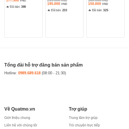
177.500
235.000
180.000
VND
VND
VND
hạng
Giá
hạng
Giá
Giá
hạng
Giá
195.000
150.000
VND
VND
🔥 Đã bán:
389
gốc
hiện
gốc
hiện
0
0
0
là:
🔥 Đã bán:
233
tại
là:
🔥 Đã bán:
325
tại
5
5
5
235.000 VND.
là:
180.000 VND.
là:
sao
sao
sao
195.000 VND.
150.000 VND
Tổng đài hỗ trợ đăng bán sản phẩm
Hotline:
0989.689.618
(08:00 - 21:30)
Về Quatmo.vn
Trợ giúp
Giới thiệu chung
Trung tâm trợ giúp
Liên hệ với chúng tôi
Trò chuyện trực tiếp