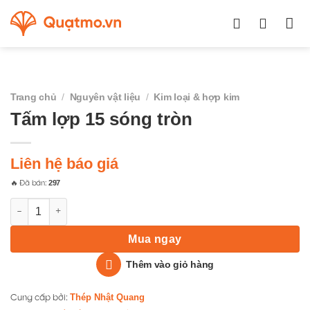
Chuyển
đến
nội
dung
Trang chủ
/
Nguyên vật liệu
/
Kim loại & hợp kim
Tấm lợp 15 sóng tròn
Liên hệ báo giá
297
🔥 Đã bán:
Tấm lợp 15 sóng tròn số lượng
Mua ngay
Thêm vào giỏ hàng
Thép Nhật Quang
Cung cấp bởi: