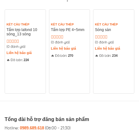
KẾT CẤU THÉP
KẾT CẤU THÉP
KẾT CẤU THÉP
Tấm lợp lafond 10
Tấm lợp PE 4÷5mm
Sóng sàn
sóng_13 sóng
(0 đánh giá)
(0 đánh giá)
Được
Được
(0 đánh giá)
Được
xếp
xếp
Liên hệ báo giá
Liên hệ báo giá
xếp
hạng
hạng
Liên hệ báo giá
270
234
🔥 Đã bán:
🔥 Đã bán:
hạng
0
0
224
🔥 Đã bán:
0
5
5
5
sao
sao
sao
Tổng đài hỗ trợ đăng bán sản phẩm
0989.689.618
Hotline:
(08:00 - 21:30)