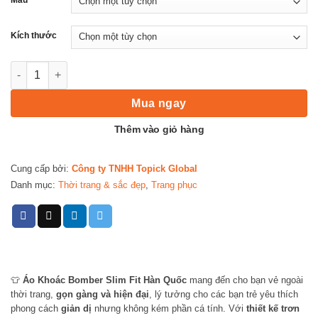
Kích thước
Áo Khoác Bomber Slim Fit Hàn Quốc Nam - Phong Cách Thời Tr
Mua ngay
Thêm vào giỏ hàng
Cung cấp bởi:
Công ty TNHH Topick Global
Danh mục:
Thời trang & sắc đẹp
,
Trang phục
👕
Áo Khoác Bomber Slim Fit Hàn Quốc
mang đến cho bạn vẻ ngoài
thời trang,
gọn gàng và hiện đại
, lý tưởng cho các bạn trẻ yêu thích
phong cách
giản dị
nhưng không kém phần cá tính. Với
thiết kế trơn