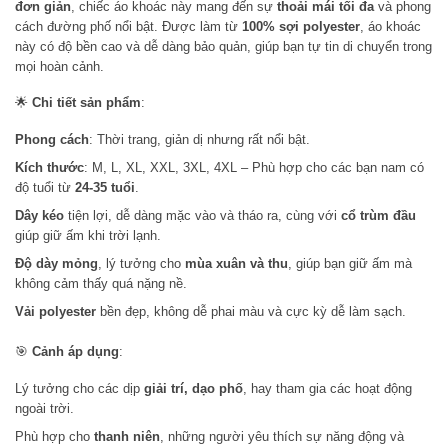
đơn giản
, chiếc áo khoác này mang đến sự
thoải mái tối đa
và phong
cách đường phố nổi bật. Được làm từ
100% sợi polyester
, áo khoác
này có độ bền cao và dễ dàng bảo quản, giúp bạn tự tin di chuyển trong
mọi hoàn cảnh.
🌟
Chi tiết sản phẩm
:
Phong cách
: Thời trang, giản dị nhưng rất nổi bật.
Kích thước
: M, L, XL, XXL, 3XL, 4XL – Phù hợp cho các bạn nam có
độ tuổi từ
24-35 tuổi
.
Dây kéo
tiện lợi, dễ dàng mặc vào và tháo ra, cùng với
cổ trùm đầu
giúp giữ ấm khi trời lạnh.
Độ dày mỏng
, lý tưởng cho
mùa xuân và thu
, giúp bạn giữ ấm mà
không cảm thấy quá nặng nề.
Vải polyester
bền đẹp, không dễ phai màu và cực kỳ dễ làm sạch.
🎯
Cảnh áp dụng
:
Lý tưởng cho các dịp
giải trí, dạo phố
, hay tham gia các hoạt động
ngoài trời.
Phù hợp cho
thanh niên
, những người yêu thích sự năng động và