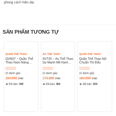
phong cách hiện đại.
SẢN PHẨM TƯƠNG TỰ
QUẦN THỂ THAO
ÁO THỂ THAO
QUẦN THỂ THAO
QVN07 – Quần Thể
AVT30 – Áo Thể Thao
Quần Thể Thao Nữ
Thao Nam Năng
Sự Mạnh Mẽ Nam
Chuẩn Thi Đấu
Động
Tính
(0 đánh giá)
(0 đánh giá)
(0 đánh giá)
Được
Được
Được
xếp
xếp
xếp
164.000
174.000
184.000
VND
VND
VND
hạng
hạng
hạng
🔥 Đã bán:
358
🔥 Đã bán:
360
🔥 Đã bán:
359
0
0
0
5
5
5
sao
sao
sao