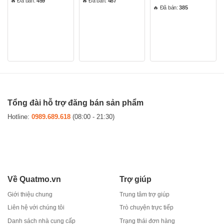
🔥 Đã bán:
459
🔥 Đã bán:
487
0
0
hạng
🔥 Đã bán:
385
5
5
0
sao
sao
5
sao
Tổng đài hỗ trợ đăng bán sản phẩm
Hotline:
0989.689.618
(08:00 - 21:30)
Về Quatmo.vn
Trợ giúp
Giới thiệu chung
Trung tâm trợ giúp
Liên hệ với chúng tôi
Trò chuyện trực tiếp
Danh sách nhà cung cấp
Trạng thái đơn hàng