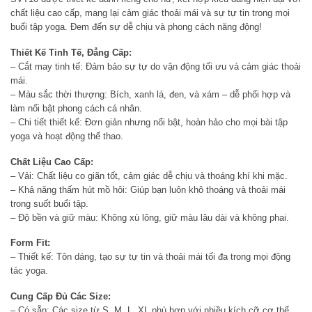
chất liệu cao cấp, mang lại cảm giác thoải mái và sự tự tin trong mọi
buổi tập yoga. Đem đến sự dễ chịu và phong cách năng động!
Thiết Kế Tinh Tế, Đẳng Cấp:
– Cắt may tinh tế: Đảm bảo sự tự do vận động tối ưu và cảm giác thoải
mái.
– Màu sắc thời thượng: Bích, xanh lá, đen, và xám – dễ phối hợp và
làm nổi bật phong cách cá nhân.
– Chi tiết thiết kế: Đơn giản nhưng nổi bật, hoàn hảo cho mọi bài tập
yoga và hoạt động thể thao.
Chất Liệu Cao Cấp:
– Vải: Chất liệu co giãn tốt, cảm giác dễ chịu và thoáng khí khi mặc.
– Khả năng thấm hút mồ hôi: Giúp bạn luôn khô thoáng và thoải mái
trong suốt buổi tập.
– Độ bền và giữ màu: Không xù lông, giữ màu lâu dài và không phai.
Form Fit:
– Thiết kế: Tôn dáng, tạo sự tự tin và thoải mái tối đa trong mọi động
tác yoga.
Cung Cấp Đủ Các Size:
– Có sẵn: Các size từ S, M, L, XL phù hợp với nhiều kích cỡ cơ thể.