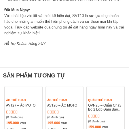
Đặt Mua Ngay:
Với chất liệu vải tốt và thiết kế hiện đại, SVT10 là sự lựa chọn hoàn
hảo cho những ai muốn thể hiện phong cách và sự thoải mái khi tập
yoga. Truy cập website của chúng tôi để đặt hàng ngay hôm nay và trải
nghiệm sự khác biệt!
Hỗ Trợ Khách Hàng 24/7
SẢN PHẨM TƯƠNG TỰ
ÁO THỂ THAO
ÁO THỂ THAO
QUẦN THỂ THAO
AVT27 – Áo MOTO
AVT20 – ÁO MOTO
QVN25 – Quần Chạy
Bộ 2 Lớp Đảm Bảo
Sự An Toàn Và Thoải
(0 đánh giá)
(0 đánh giá)
Mái Trong Từng Bước
Được
Được
Chạy
(0 đánh giá)
xếp
xếp
Được
195.000
195.000
VND
VND
hạng
hạng
xếp
159.000
VND