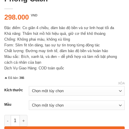
298.000
VND
Đặc điểm: Co giãn 4 chiều, đảm bảo độ bền và sự linh hoạt tối đa
Khả năng: Thấm hút mồ hôi hiệu quả, giữ cơ thể khô thoáng
Chống: Không phai màu, không xù lông
Form: Slim fit tôn dáng, tạo sự tự tin trong từng động tác
Chất lượng: Đường may tinh tế, đảm bảo độ bền và hoàn hảo
Màu sắc: Bích, xanh lá, và đen – dễ phối hợp và làm nổi bật phong
cách cá nhân của bạn
Dịch Vụ Giao Hàng: COD toàn quốc
🔥 Đã bán:
366
XÓA
Kích thước
Màu
SVT10 – Đồ Bộ Yoga Nữ – Sự Kết Hợp Hoàn Hảo Giữa Thoải Má