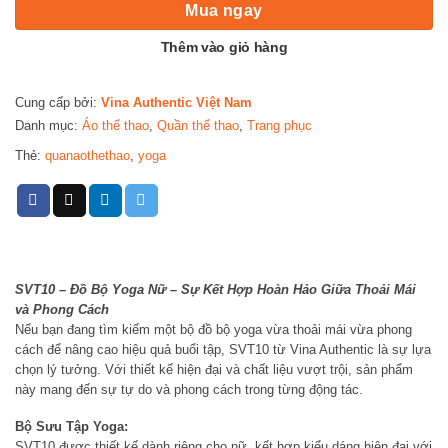
Mua ngay
Thêm vào giỏ hàng
Cung cấp bởi:
Vina Authentic Việt Nam
Danh mục:
Áo thể thao
,
Quần thể thao
,
Trang phục
Thẻ:
quanaothethao
,
yoga
SVT10 – Đồ Bộ Yoga Nữ – Sự Kết Hợp Hoàn Hảo Giữa Thoải Mái
và Phong Cách
Nếu bạn đang tìm kiếm một bộ đồ bộ yoga vừa thoải mái vừa phong
cách để nâng cao hiệu quả buổi tập, SVT10 từ Vina Authentic là sự lựa
chọn lý tưởng. Với thiết kế hiện đại và chất liệu vượt trội, sản phẩm
này mang đến sự tự do và phong cách trong từng động tác.
Bộ Sưu Tập Yoga:
SVT10 được thiết kế dành riêng cho nữ, kết hợp kiểu dáng hiện đại với